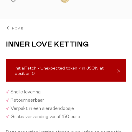
HOME
INNER LOVE KETTING
initialFetch - Unexpected token < in JSON at
position 0
IN WINKELWAGEN
✓
Snelle levering
✓
Retourneerbaar
✓
Verpakt in een sieradendoosje
✓
Gratis verzending vanaf 150 euro
Deze prachtige ketting straalt pure liefde en connectie