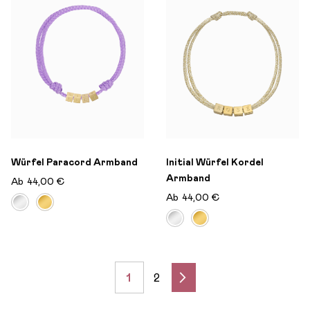
Würfel Paracord Armband
Initial Würfel Kordel
Armband
Ab
44,00 €
Ab
44,00 €
Seite
Sie
Seite
1
2
lesen
SEITE